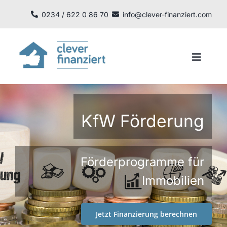
Zum
0234 / 622 0 86 70
info@clever-finanziert.com
Inhalt
springen
Toggle
Navigat
Finanzieren
KfW Förderung
Rechnen
Informieren
Förderprogramme für
Immobilien
KfW Förderung
Jetzt Finanzierung berechnen
Anfrage