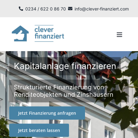
Zum
0234 / 622 0 86 70
info@clever-finanziert.com
Inhalt
springen
Toggle
Navigat
Finanzieren
Kapitalanlage finanzieren
Rechnen
Strukturierte Finanzierung von
Informieren
Renditeobjekten und Zinshäusern
KfW Förderung
Jetzt Finanzierung anfragen
Jetzt beraten lassen
Anfrage